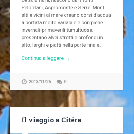
Le sciumàre, nascono dai monti
Peloritani, Aspromonte e Serre. Monti
alti e vicini al mare creano corsi d’acqua
a portata molto variabile e con piene
invernali-primaverili tumultuose;
presentano alvei stretti e profondi in
alto, larghi e piatti nella parte finale,…
Continua a leggere →
2013/11/25
0
Il viaggio a Citéra