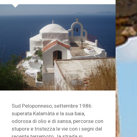
Sud Peloponneso, settembre 1986:
superata Kalamàta e la sua baia,
odorosa di olio e di sansa, percorse con
stupore e tristezza le vie con i segni del
recente terremoto, la strada si