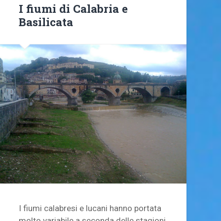
I fiumi di Calabria e
Basilicata
I fiumi calabresi e lucani hanno portata
molto variabile a seconda delle stagioni,