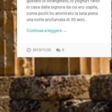
gustato lo stranghisto, lo yoghurt fatto
in casa dalla signora da cui ero ospite,
come pochi ho ammirato la luna piena
una notte profumata di 30 anni…
Continua a leggere →
2013/11/25
0