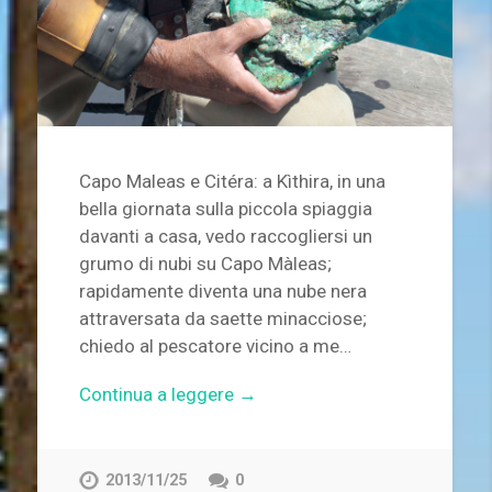
Capo Maleas e Citéra: a Kìthira, in una
bella giornata sulla piccola spiaggia
davanti a casa, vedo raccogliersi un
grumo di nubi su Capo Màleas;
rapidamente diventa una nube nera
attraversata da saette minacciose;
chiedo al pescatore vicino a me…
Continua a leggere →
2013/11/25
0