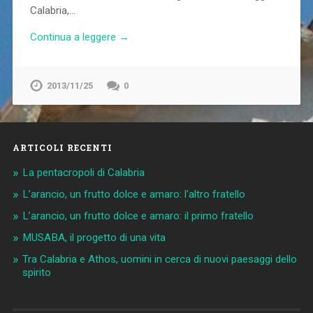
Calabria,…
Continua a leggere →
2013/11/25
0
ARTICOLI RECENTI
La pentacropoli di Calabria
L’arancio, un frutto dolce e amaro: l’altro fratello
L’arancio, un frutto dolce e amaro: il primo fratello
MUSABA, il progetto di una vita
Tra Calabria e Athos, uomini in cerca di nuovi paesaggi dello
spirito