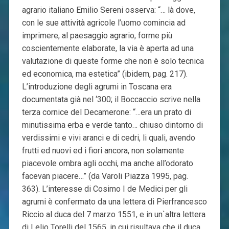
agrario italiano Emilio Sereni osserva: “… là dove,
con le sue attività agricole l’uomo comincia ad
imprimere, al paesaggio agrario, forme più
coscientemente elaborate, la via è aperta ad una
valutazione di queste forme che non è solo tecnica
ed economica, ma estetica” (ibidem, pag. 217).
L’introduzione degli agrumi in Toscana era
documentata già nel ‘300; il Boccaccio scrive nella
terza cornice del Decamerone: “…era un prato di
minutissima erba e verde tanto… chiuso dintorno di
verdissimi e vivi aranci e di cedri, li quali, avendo
frutti ed nuovi ed i fiori ancora, non solamente
piacevole ombra agli occhi, ma anche all’odorato
facevan piacere…” (da Varoli Piazza 1995, pag.
363). L’interesse di Cosimo I de Medici per gli
agrumi è confermato da una lettera di Pierfrancesco
Riccio al duca del 7 marzo 1551, e in un`altra lettera
di Lelio Torelli del 1565, in cui risultava che il duca