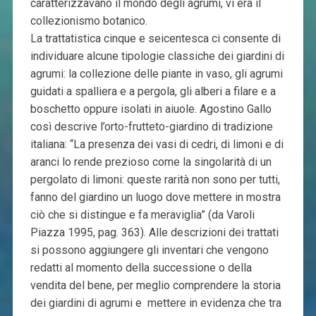
caratterizzavano il mondo degli agrumi, vi era il
collezionismo botanico.
La trattatistica cinque e seicentesca ci consente di
individuare alcune tipologie classiche dei giardini di
agrumi: la collezione delle piante in vaso, gli agrumi
guidati a spalliera e a pergola, gli alberi a filare e a
boschetto oppure isolati in aiuole. Agostino Gallo
così descrive l’orto-frutteto-giardino di tradizione
italiana: “La presenza dei vasi di cedri, di limoni e di
aranci lo rende prezioso come la singolarità di un
pergolato di limoni: queste rarità non sono per tutti,
fanno del giardino un luogo dove mettere in mostra
ciò che si distingue e fa meraviglia” (da Varoli
Piazza 1995, pag. 363). Alle descrizioni dei trattati
si possono aggiungere gli inventari che vengono
redatti al momento della successione o della
vendita del bene, per meglio comprendere la storia
dei giardini di agrumi e mettere in evidenza che tra