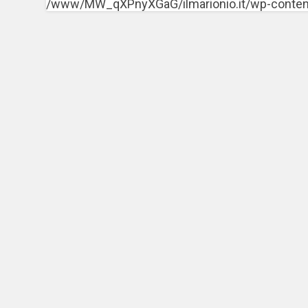
/www/MW_qXPnyXGaG/ilmarionio.it/wp-content/