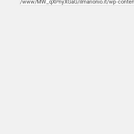
/www/MW_qXPnyXGaG/ilmarionio.it/wp-content/